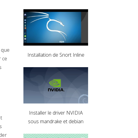
t que
Installation de Snort Inline
r ce
s
Installer le driver NVIDIA
t
sous mandrake et debian
s
der