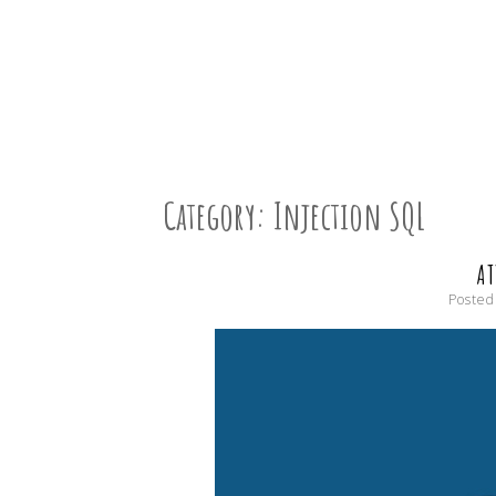
présentation de linux
LINUX P
Category:
Injection SQL
AT
Posted