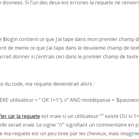
 donnees. Si l’un des deux est errones la requete ne renver
 $login contient ce que j’ai tape dans mon premier champ d
ient de meme ce que j’ai tape dans le deuxieme champ de tex
rrait donner si j’entrais ceci dans le premier champ de texte
te du code, ma requete deviendrait alors :
 utilisateur = ” OR 1=1″); //’ AND motdepasse = ‘$password
fier car la requete
est vraie si un utilisateur “” existe OU si 1=
elle serait vraie. Le signe “//” signifiant un commentaire en 
i que ma requete est un peu tiree par les cheveux, mais imagin