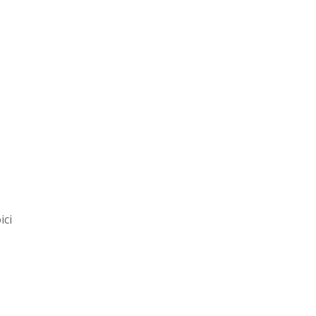
e
ici