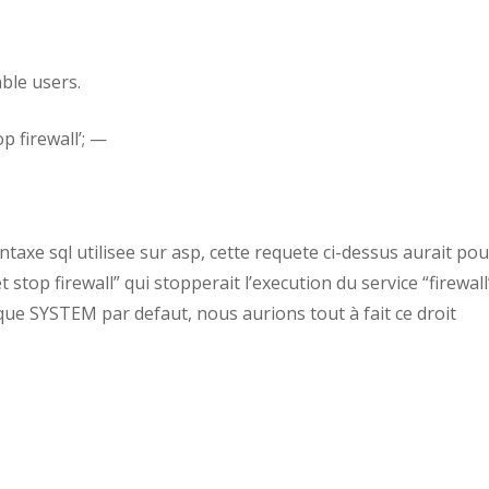
ble users.
op firewall’; —
taxe sql utilisee sur asp, cette requete ci-dessus aurait pou
stop firewall” qui stopperait l’execution du service “firewall”
 que SYSTEM par defaut, nous aurions tout à fait ce droit