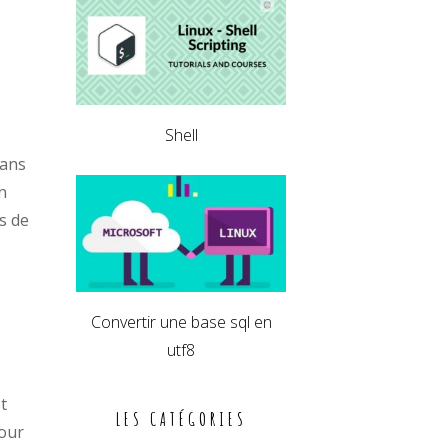
Shell
dans
n
ns de
Convertir une base sql en
utf8
t
LES CATÉGORIES
pour