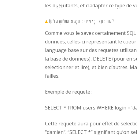
les dï¿½utants, et d’adapter ce type de vul
Qu’est qu’une attaque de type sql injection ?
Comme vous le savez certainement SQL 
donnees, celles-ci representant le coeur
language base sur des requetes utilisan
la base de donnees), DELETE (pour en s
selectionner et lire), et bien d’autres. M
failles.
Exemple de requete :
SELECT * FROM users WHERE login = ‘da
Cette requete aura pour effet de selection
“damien”. “SELECT *” signifiant qu’on s